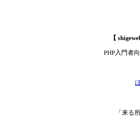
【 shige
PHP入門者
「来る